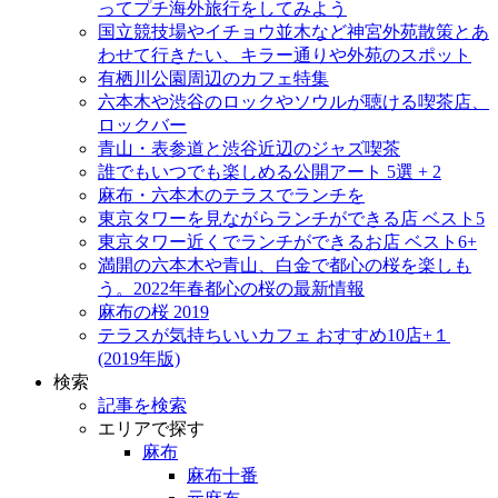
ってプチ海外旅行をしてみよう
国立競技場やイチョウ並木など神宮外苑散策とあ
わせて行きたい、キラー通りや外苑のスポット
有栖川公園周辺のカフェ特集
六本木や渋谷のロックやソウルが聴ける喫茶店、
ロックバー
青山・表参道と渋谷近辺のジャズ喫茶
誰でもいつでも楽しめる公開アート 5選 + 2
麻布・六本木のテラスでランチを
東京タワーを見ながらランチができる店 ベスト5
東京タワー近くでランチができるお店 ベスト6+
満開の六本木や青山、白金で都心の桜を楽しも
う。2022年春都心の桜の最新情報
麻布の桜 2019
テラスが気持ちいいカフェ おすすめ10店+１
(2019年版)
検索
記事を検索
エリアで探す
麻布
麻布十番