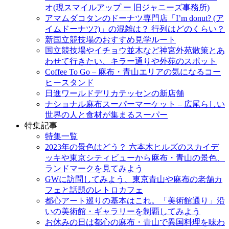
キ
オ(現スマイルアップ ー 旧ジャニーズ事務所)
ッ
アマムダコタンのドーナツ専門店「I’m donut? (ア
プ
イムドーナツ?)」の混雑は？ 行列はどのくらい？
新国立競技場のおすすめ見学ルート
国立競技場やイチョウ並木など神宮外苑散策とあ
わせて行きたい、キラー通りや外苑のスポット
Coffee To Go – 麻布・青山エリアの気になるコー
ヒースタンド
日進ワールドデリカテッセンの新店舗
ナショナル麻布スーパーマーケット – 広尾らしい
世界の人と食材が集まるスーパー
特集記事
特集一覧
2023年の景色はどう？ 六本木ヒルズのスカイデ
ッキや東京シティビューから麻布・青山の景色、
ランドマークを見てみよう
GWに訪問してみよう、東京青山や麻布の老舗カ
フェと話題のレトロカフェ
都心アート巡りの基本はこれ。「美術館通り」沿
いの美術館・ギャラリーを制覇してみよう
お休みの日は都心の麻布・青山で異国料理を味わ