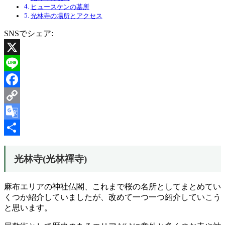
ヒュースケンの墓所
光林寺の場所とアクセス
SNSでシェア:
X
Line
Facebook
Copy
Link
Google
Translate
共
光林寺(光林禪寺)
有
麻布エリアの神社仏閣、これまで桜の名所としてまとめてい
くつか紹介していましたが、改めて一つ一つ紹介していこう
と思います。