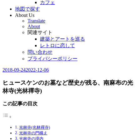
カフェ
地図で探す
About Us
Translate
About
関連サイト
建築とアートを巡る
レトロに恋して
問い合わせ
プライバシーポリシー
2018-09-24
2022-12-06
Editor
in
Chief
ヒュースケンのお墓など歴史が残る、南麻布の光
林寺(光林禪寺)
この記事の目次
光林寺(光林禪寺)
光林寺の門構え
光林寺の境内