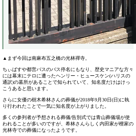
▲まず今回は南麻布五之橋の光林禪寺。
ちぃばすや都営バスのバス停名にもなり、歴史マニアな方々
には幕末にテロに遭ったヘンリー・ヒュースケン(ハリスの
通訳)の墓所があることで知られていて、知名度だけはけっ
こうあると思います。
さらに女優の樹木希林さんの葬儀が2018年9月30日(日)に執
り行われたことで一気に知名度が上がりました。
多くの参列者が予想される葬儀/告別式では青山葬儀場が使
われることが多いのですが、希林さんらしく内田家が檀家の
光林寺での葬儀になったようです。