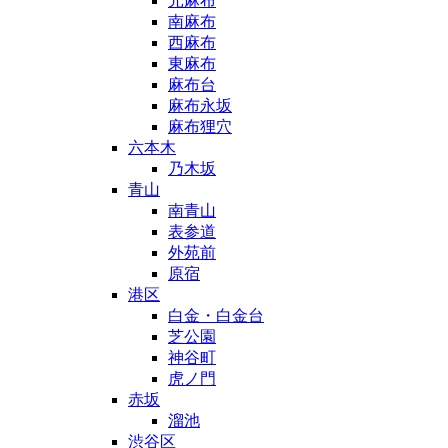
元麻布
南麻布
西麻布
東麻布
麻布台
麻布永坂
麻布狸穴
六本木
乃木坂
青山
南青山
表参道
外苑前
原宿
港区
白金・白金台
芝公園
神谷町
虎ノ門
赤坂
溜池
渋谷区