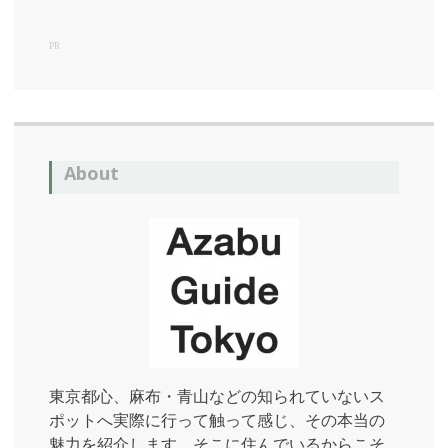
木
PR
国
立
新
美
術
館
About
新
美
術
館
期
間
限
定
現
代
美
東京都心、麻布・青山などの知られていないス
術
ポットへ実際に行って触って感じ、その本当の
魅力を紹介します。そこに住んでいるからこそ