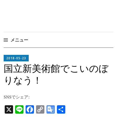
メニュー
コ
EDITOR
ン
2018-05-23
テ
国立新美術館でこいのぼ
ン
りなう！
ツ
へ
ス
SNSでシェア:
キ
ッ
X
Line
Facebook
Copy
Google
共
プ