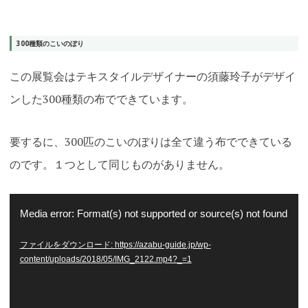
300種類のこいのぼり
この展覧会はテキスタイルデザイナーの須藤玲子がデザイ
ンした300種類の布でできています。
要するに、300匹のこいのぼりは全て違う布でできている
のです。１つとして同じものがありません。
動
Media error: Format(s) not supported or source(s) not found
画
ファイルをダウンロード: https://azabu-guide.jp/wp-
プ
content/uploads/2018/05/IMG_2122.mp4?_=1
レ
ー