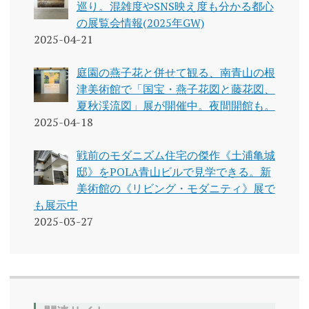
巡り。混雑度やSNS映え度も分かる都心
の展覧会情報(2025年GW)
2025-04-21
庭園の燕子花と併せて観る、南青山の根
津美術館で「国宝・燕子花図と藤花図、
夏秋渓流図」展が開催中。夜間開館も。
2025-04-18
戦前のモダニズム住宅の傑作《土浦亀城
邸》をPOLA青山ビルで見学できる。新
美術館の《リビング・モダニティ》展で
も展示中
2025-03-27