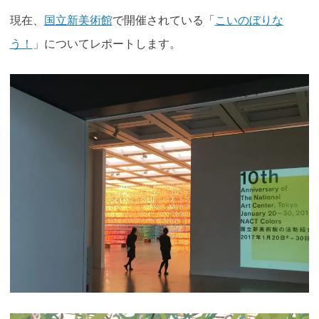
Link
Translate
有
現在、
国立新美術館
で開催されている「
こいのぼりな
う！
」についてレポートします。