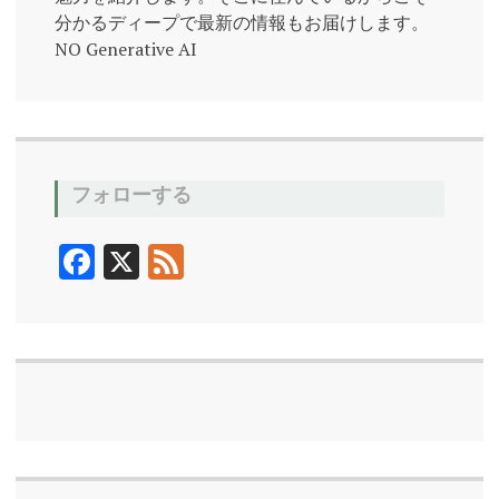
須
藤
分かるディープで最新の情報もお届けします。
玲
NO Generative AI
子
フォローする
F
X
F
ac
ee
e
d
b
o
o
k