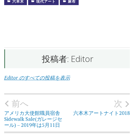
ン
六本木
現代アート
麻布
ス
タ
レ
ー
シ
ョ
ン
こ
い
の
投稿者:
Editor
ぼ
り
Editor のすべての投稿を表示
こい
のぼ
りな
う！
前へ
次
投
稿
乃
ナ
木
ビ
アメリカ大使館職員宿舎
六本木アートナイト2018
坂
ゲ
Sidewalk Sale(ガレージセ
ー
シ
ール) – 2019年は5月11日
ョ
六
ン
本