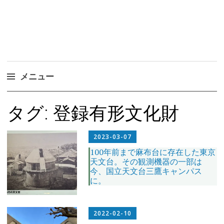
メニュー
コ
タグ:
登録有形文化財
ン
テ
ン
2023-03-07
ツ
100年前まで麻布台に存在した東京
天文台。その観測機器の一部は
へ
今、国立天文台三鷹キャンパス
ス
に。
キ
ッ
プ
2022-02-10