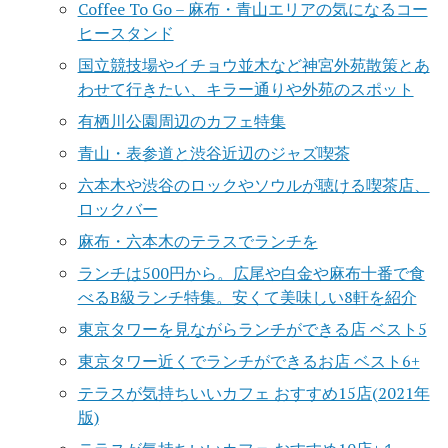
Coffee To Go – 麻布・青山エリアの気になるコー
ヒースタンド
国立競技場やイチョウ並木など神宮外苑散策とあ
わせて行きたい、キラー通りや外苑のスポット
有栖川公園周辺のカフェ特集
青山・表参道と渋谷近辺のジャズ喫茶
六本木や渋谷のロックやソウルが聴ける喫茶店、
ロックバー
麻布・六本木のテラスでランチを
ランチは500円から。広尾や白金や麻布十番で食
べるB級ランチ特集。安くて美味しい8軒を紹介
東京タワーを見ながらランチができる店 ベスト5
東京タワー近くでランチができるお店 ベスト6+
テラスが気持ちいいカフェ おすすめ15店(2021年
版)