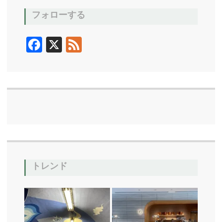
フォローする
F
X
F
ac
ee
e
d
b
o
o
k
トレンド