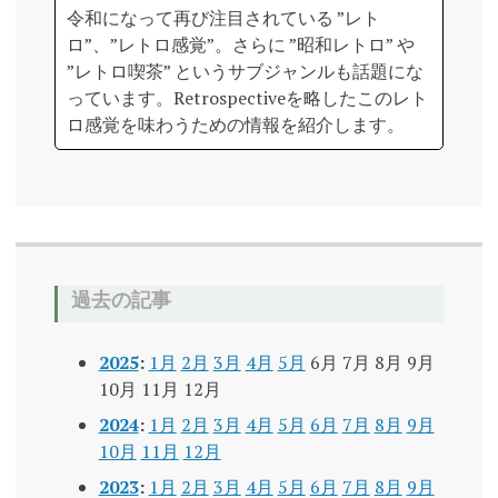
令和になって再び注目されている ”レト
ロ”、”レトロ感覚”。さらに ”昭和レトロ” や
”レトロ喫茶” というサブジャンルも話題にな
っています。Retrospectiveを略したこのレト
ロ感覚を味わうための情報を紹介します。
過去の記事
2025
:
1月
2月
3月
4月
5月
6月
7月
8月
9月
10月
11月
12月
2024
:
1月
2月
3月
4月
5月
6月
7月
8月
9月
10月
11月
12月
2023
:
1月
2月
3月
4月
5月
6月
7月
8月
9月