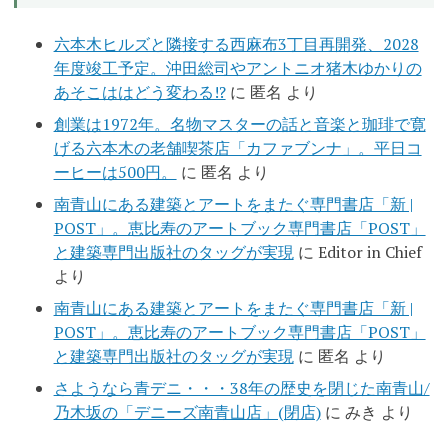
六本木ヒルズと隣接する西麻布3丁目再開発、2028
年度竣工予定。沖田総司やアントニオ猪木ゆかりの
あそこははどう変わる!?
に
匿名
より
創業は1972年。名物マスターの話と音楽と珈琲で寛
げる六本木の老舗喫茶店「カファブンナ」。平日コ
ーヒーは500円。
に
匿名
より
南青山にある建築とアートをまたぐ専門書店「新 |
POST」。恵比寿のアートブック専門書店「POST」
と建築専門出版社のタッグが実現
に
Editor in Chief
より
南青山にある建築とアートをまたぐ専門書店「新 |
POST」。恵比寿のアートブック専門書店「POST」
と建築専門出版社のタッグが実現
に
匿名
より
さようなら青デニ・・・38年の歴史を閉じた南青山/
乃木坂の「デニーズ南青山店」(閉店)
に
みき
より