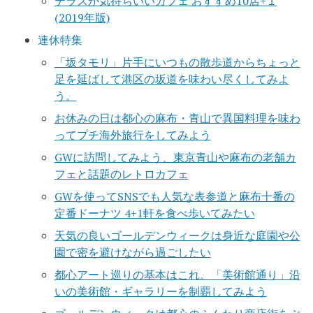
テラスが気持ちいいカフェ おすすめ10店+１
(2019年版)
連休特集
「坂タモリ」片手にいつもの散歩道からちょっと
足を延ばして港区の坂道を味わい尽くしてみよ
う。
お休みの日は都心の麻布・青山で異国料理を味わ
ってプチ海外旅行をしてみよう
GWに訪問してみよう、東京青山や麻布の老舗カ
フェと話題のレトロカフェ
GWを使ってSNSでも人気な表参道と麻布十番の
定番ドーナツ 4+1軒を食べ歩いてみたい
天気の良いゴールデンウィークは身近な庭園や公
園で密を避けながら過ごしたい
都心アート巡りの基本はこれ。「美術館通り」沿
いの美術館・ギャラリーを制覇してみよう