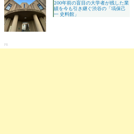
200年前の盲目の大学者が残した業
績を今も引き継ぐ渋谷の「塙保己
一 史料館」
PR