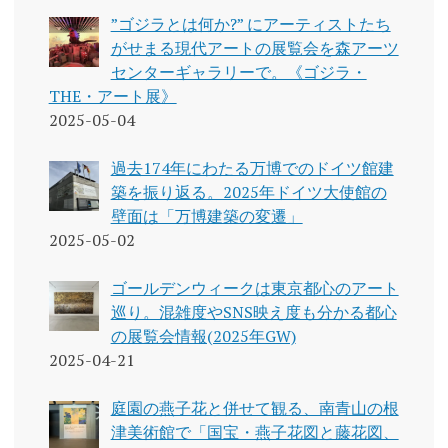
”ゴジラとは何か?” にアーティストたち
がせまる現代アートの展覧会を森アーツ
センターギャラリーで。《ゴジラ・
THE・アート展》
2025-05-04
過去174年にわたる万博でのドイツ館建
築を振り返る。2025年ドイツ大使館の
壁面は「万博建築の変遷」
2025-05-02
ゴールデンウィークは東京都心のアート
巡り。混雑度やSNS映え度も分かる都心
の展覧会情報(2025年GW)
2025-04-21
庭園の燕子花と併せて観る、南青山の根
津美術館で「国宝・燕子花図と藤花図、