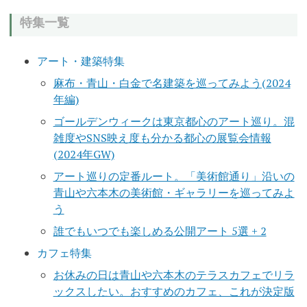
特集一覧
アート・建築特集
麻布・青山・白金で名建築を巡ってみよう(2024
年編)
ゴールデンウィークは東京都心のアート巡り。混
雑度やSNS映え度も分かる都心の展覧会情報
(2024年GW)
アート巡りの定番ルート。「美術館通り」沿いの
青山や六本木の美術館・ギャラリーを巡ってみよ
う
誰でもいつでも楽しめる公開アート 5選 + 2
カフェ特集
お休みの日は青山や六本木のテラスカフェでリラ
ックスしたい。おすすめのカフェ、これが決定版