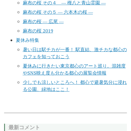
麻布の桜 その４ ― 権八と青山霊園 ―
麻布の桜 その５ ― 六本木の桜 ―
麻布の桜 ― 広尾 ―
麻布の桜 2019
夏休み特集
暑い日は駅チカが一番！ 駅直結、激チカな都心の
カフェを知っておこう
夏休みに行きたい東京都心のアート巡り。混雑度
やSNS映え度も分かる都心の展覧会情報
少しでも涼しいところへ！ 都心で避暑気分に浸れ
る公園、緑地はここ！
最新コメント