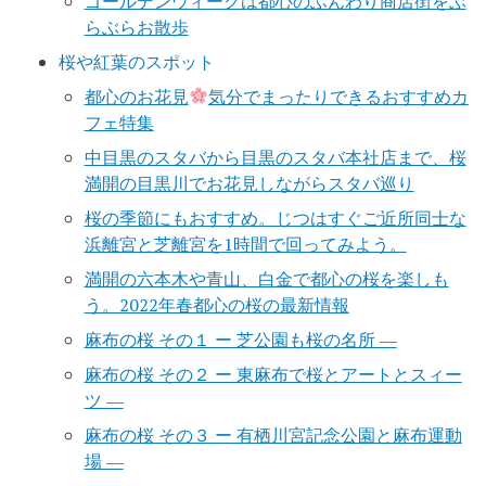
ゴールデンウィークは都心のふんわり商店街をぶ
らぶらお散歩
桜や紅葉のスポット
都心のお花見
気分でまったりできるおすすめカ
フェ特集
中目黒のスタバから目黒のスタバ本社店まで、桜
満開の目黒川でお花見しながらスタバ巡り
桜の季節にもおすすめ。じつはすぐご近所同士な
浜離宮と芝離宮を1時間で回ってみよう。
満開の六本木や青山、白金で都心の桜を楽しも
う。2022年春都心の桜の最新情報
麻布の桜 その１ ー 芝公園も桜の名所 ―
麻布の桜 その２ ー 東麻布で桜とアートとスィー
ツ ―
麻布の桜 その３ ー 有栖川宮記念公園と麻布運動
場 ―