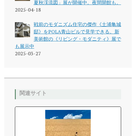
夏秋渓流図」展が開催中。夜間開館も。
2025-04-18
戦前のモダニズム住宅の傑作《土浦亀城
邸》をPOLA青山ビルで見学できる。新
美術館の《リビング・モダニティ》展で
も展示中
2025-03-27
関連サイト