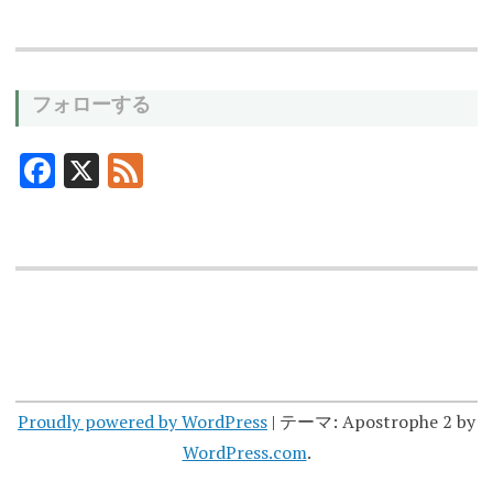
フォローする
F
X
F
ac
ee
e
d
b
o
o
k
Proudly powered by WordPress
|
テーマ: Apostrophe 2 by
WordPress.com
.