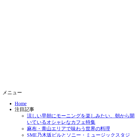
コ
メニュー
ン
Home
テ
注目記事
ン
涼しい早朝にモーニングを楽しみたい、朝から開
ツ
いているオシャレなカフェ特集
へ
麻布・青山エリアで味わう世界の料理
ス
SME乃木坂ビルとソニー・ミュージックスタジ