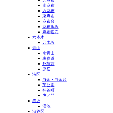
元麻布
南麻布
西麻布
東麻布
麻布台
麻布永坂
麻布狸穴
六本木
乃木坂
青山
南青山
表参道
外苑前
原宿
港区
白金・白金台
芝公園
神谷町
虎ノ門
赤坂
溜池
渋谷区