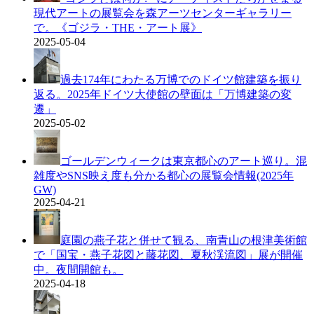
現代アートの展覧会を森アーツセンターギャラリー
で。《ゴジラ・THE・アート展》
2025-05-04
過去174年にわたる万博でのドイツ館建築を振り
返る。2025年ドイツ大使館の壁面は「万博建築の変
遷」
2025-05-02
ゴールデンウィークは東京都心のアート巡り。混
雑度やSNS映え度も分かる都心の展覧会情報(2025年
GW)
2025-04-21
庭園の燕子花と併せて観る、南青山の根津美術館
で「国宝・燕子花図と藤花図、夏秋渓流図」展が開催
中。夜間開館も。
2025-04-18