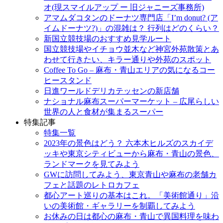
キ
オ(現スマイルアップ ー 旧ジャニーズ事務所)
ッ
アマムダコタンのドーナツ専門店「I’m donut? (ア
プ
イムドーナツ?)」の混雑は？ 行列はどのくらい？
新国立競技場のおすすめ見学ルート
国立競技場やイチョウ並木など神宮外苑散策とあ
わせて行きたい、キラー通りや外苑のスポット
Coffee To Go – 麻布・青山エリアの気になるコー
ヒースタンド
日進ワールドデリカテッセンの新店舗
ナショナル麻布スーパーマーケット – 広尾らしい
世界の人と食材が集まるスーパー
特集記事
特集一覧
2023年の景色はどう？ 六本木ヒルズのスカイデ
ッキや東京シティビューから麻布・青山の景色、
ランドマークを見てみよう
GWに訪問してみよう、東京青山や麻布の老舗カ
フェと話題のレトロカフェ
都心アート巡りの基本はこれ。「美術館通り」沿
いの美術館・ギャラリーを制覇してみよう
お休みの日は都心の麻布・青山で異国料理を味わ