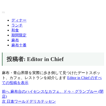
PR
ディナー
ランチ
和食
期間限定
麻布
麻布十番
う
投稿者:
Editor in Chief
ど
ん
讃
麻布・青山界隈を実際に歩き倒して見つけたデートスポッ
岐
ト、カフェ、レストランを紹介します
Editor in Chief のすべ
麻
ての投稿を表示
布
前へ
麻布台のハイセンスなカフェ、ドゥ・グランブルー (閉
投
十
店)
番
稿
次
日進ワールドデリカテッセン