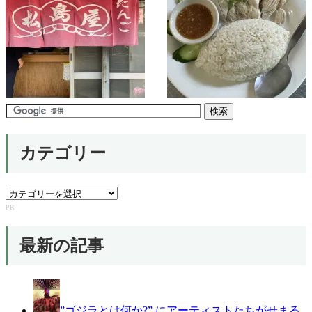
カテゴリー
カ
テ
PR
ゴ
リ
最新の記事
ー
”ゴジラとは何か?” にアーティストたちがせまる