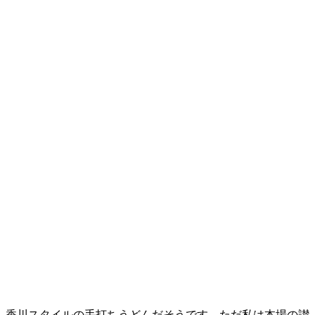
香川スタイルの手打ちうどんだそうです。ただ私は本場の讃