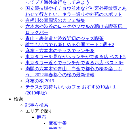
ってプチ海外旅行をしてみよう
国立競技場やイチョウ並木など神宮外苑散策とあ
わせて行きたい、キラー通りや外苑のスポット
有栖川公園周辺のカフェ特集
六本木や渋谷のロックやソウルが聴ける喫茶店、
ロックバー
青山・表参道と渋谷近辺のジャズ喫茶
誰でもいつでも楽しめる公開アート 5選 + 2
麻布・六本木のテラスでランチを
東京タワーを見ながらランチができる店 ベスト5
東京タワー近くでランチができるお店 ベスト6+
満開の六本木や青山、白金で都心の桜を楽しも
う。2022年春都心の桜の最新情報
麻布の桜 2019
テラスが気持ちいいカフェ おすすめ10店+１
(2019年版)
検索
記事を検索
エリアで探す
麻布
麻布十番