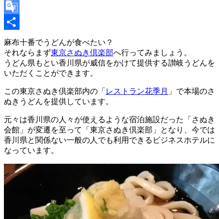
Copy
Link
Google
Translate
共
麻布十番でうどんが食べたい？
それならまず
東京さぬき倶楽部
へ行ってみましょう。
有
うどん県もとい香川県が威信をかけて提供する讃岐うどんを
いただくことができます。
この東京さぬき倶楽部内の「
レストラン花季月
」で本場のさ
ぬきうどんを提供しています。
元々は香川県の人々が使えるような宿泊施設だった「さぬき
会館」が変遷を至って「東京さぬき倶楽部」となり、今では
香川県と関係ない一般の人でも利用できるビジネスホテルに
なっています。