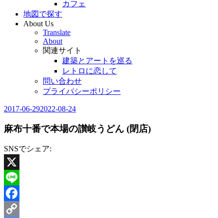
カフェ
地図で探す
About Us
Translate
About
関連サイト
建築とアートを巡る
レトロに恋して
問い合わせ
プライバシーポリシー
2017-06-29
2022-08-24
Editor
in
Chief
麻布十番で本場の讃岐うどん (閉店)
SNSでシェア:
X
Line
Facebook