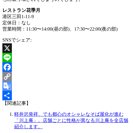
レストラン花季月
港区三田1-11-9
定休日：なし
営業時間：11:30〜14:00(昼の部)、17:30〜22:00(夜の部)
SNSでシェア:
X
Line
Facebook
Copy
Link
Google
【関連記事】
Translate
共
軽井沢発祥、でも都心のオシャレなそば屋化が進む
有
「川上庵」。店舗ごとに性格が異なる川上庵を全店舗
紹介します。