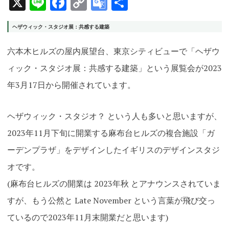
X
Line
Facebook
Copy
Google
共
Link
Translate
有
ヘザウィック・スタジオ展：共感する建築
六本木ヒルズの屋内展望台、東京シティビューで「ヘザウ
ィック・スタジオ展：共感する建築」という展覧会が2023
年3月17日から開催されています。
ヘザウィック・スタジオ？ という人も多いと思いますが、
2023年11月下旬に開業する麻布台ヒルズの複合施設「ガ
ーデンプラザ」をデザインしたイギリスのデザインスタジ
オです
。
(麻布台ヒルズの開業は 2023年秋 とアナウンスされていま
すが、もう公然と Late November という言葉が飛び交っ
ているので2023年11月末開業だと思います)