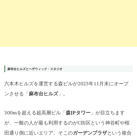
麻布台ヒルズとヘザウィック・スタジオ
六本木ヒルズを運営する森ビルが2023年11月末にオープ
ンさせる「
麻布台ヒルズ
」。
300mを超える超高層ビル「
森JPタワー
」が目立ちます
が、一般の人が最も利用するのがC街区という神谷町や桜
田通り側に近いエリア。そこの
ガーデンプラザ
という複合