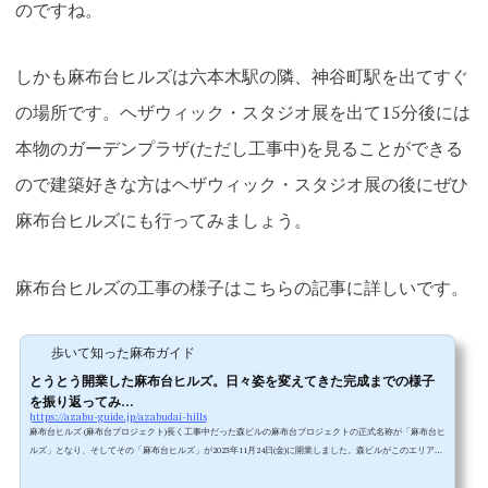
のですね。
しかも麻布台ヒルズは六本木駅の隣、神谷町駅を出てすぐ
の場所です。ヘザウィック・スタジオ展を出て15分後には
本物のガーデンプラザ(ただし工事中)を見ることができる
ので建築好きな方はヘザウィック・スタジオ展の後にぜひ
麻布台ヒルズにも行ってみましょう。
麻布台ヒルズの工事の様子はこちらの記事に詳しいです。
歩いて知った麻布ガイド
とうとう開業した麻布台ヒルズ。日々姿を変えてきた完成までの様子
を振り返ってみ...
https://azabu-guide.jp/azabudai-hills
麻布台ヒルズ (麻布台プロジェクト)長く工事中だった森ビルの麻布台プロジェクトの正式名称が「麻布台ヒ
ルズ」となり、そしてその「麻布台ヒルズ」が2023年11月24日(金)に開業しました。森ビルがこのエリアの
再開発を目指し始めてから30年以上、でも実際に工事が始まってからは4年ほどという比較的短時間で完成
しました。正しくは一部開業ですがその意味は記事の途中で解説します。アークヒルズ、愛宕ヒルズ、六