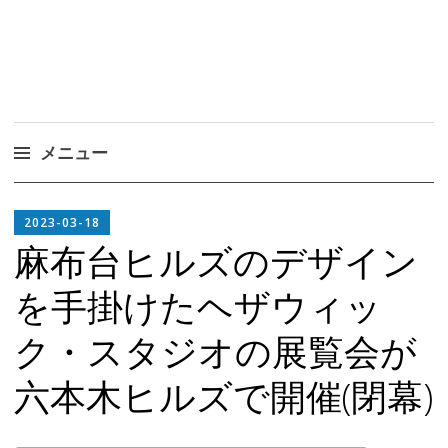
メニュー
コ
EDITOR
ン
2023-03-18
IN
テ
麻布台ヒルズのデザイン
CHIEF
ン
を手掛けたヘザウィッ
ツ
へ
ク・スタジオの展覧会が
ス
キ
六本木ヒルズで開催(閉幕)
ッ
プ