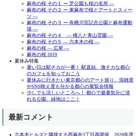
麻布の桜 その１ ー 芝公園も桜の名所 ―
麻布の桜 その２ ー 東麻布で桜とアートとスィー
ツ ―
麻布の桜 その３ ー 有栖川宮記念公園と麻布運動
場 ―
麻布の桜 その４ ― 権八と青山霊園 ―
麻布の桜 その５ ― 六本木の桜 ―
麻布の桜 ― 広尾 ―
麻布の桜 2019
夏休み特集
暑い日は駅チカが一番！ 駅直結、激チカな都心
のカフェを知っておこう
夏休みに行きたい東京都心のアート巡り。混雑度
やSNS映え度も分かる都心の展覧会情報
少しでも涼しいところへ！ 都心で避暑気分に浸
れる公園、緑地はここ！
最新コメント
六本木ヒルズと隣接する西麻布3丁目再開発、2028年度