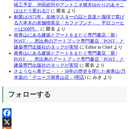
竣工予定。沖田総司やアントニオ猪木ゆかりのあそこ
ははどう変わる!?
に
匿名
より
創業は1972年。名物マスターの話と音楽と珈琲で寛げ
る六本木の老舗喫茶店「カファブンナ」。平日コーヒ
ーは500円。
に
匿名
より
南青山にある建築とアートをまたぐ専門書店「新 |
POST」。恵比寿のアートブック専門書店「POST」と
建築専門出版社のタッグが実現
に
Editor in Chief
より
南青山にある建築とアートをまたぐ専門書店「新 |
POST」。恵比寿のアートブック専門書店「POST」と
建築専門出版社のタッグが実現
に
匿名
より
さようなら青デニ・・・38年の歴史を閉じた南青山/乃
木坂の「デニーズ南青山店」(閉店)
に
みき
より
フォローする
Facebook