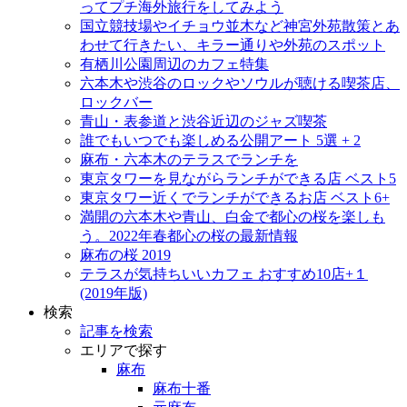
ってプチ海外旅行をしてみよう
国立競技場やイチョウ並木など神宮外苑散策とあ
わせて行きたい、キラー通りや外苑のスポット
有栖川公園周辺のカフェ特集
六本木や渋谷のロックやソウルが聴ける喫茶店、
ロックバー
青山・表参道と渋谷近辺のジャズ喫茶
誰でもいつでも楽しめる公開アート 5選 + 2
麻布・六本木のテラスでランチを
東京タワーを見ながらランチができる店 ベスト5
東京タワー近くでランチができるお店 ベスト6+
満開の六本木や青山、白金で都心の桜を楽しも
う。2022年春都心の桜の最新情報
麻布の桜 2019
テラスが気持ちいいカフェ おすすめ10店+１
(2019年版)
検索
記事を検索
エリアで探す
麻布
麻布十番