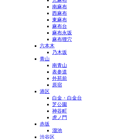
元麻布
南麻布
西麻布
東麻布
麻布台
麻布永坂
麻布狸穴
六本木
乃木坂
青山
南青山
表参道
外苑前
原宿
港区
白金・白金台
芝公園
神谷町
虎ノ門
赤坂
溜池
渋谷区