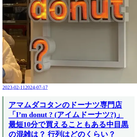
2023-02-11
2024-07-17
Editor
in
Chief
アマムダコタンのドーナツ専門店
「I’m donut ? (アイムドーナツ?)」
最短10分で買えることもある中目黒
の混雑は？ 行列はどのくらい？