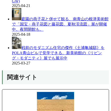
GW)
2025-04-21
庭園の燕子花と併せて観る、南青山の根津美術館
で「国宝・燕子花図と藤花図、夏秋渓流図」展が開催
中。夜間開館も。
2025-04-18
戦前のモダニズム住宅の傑作《土浦亀城邸》を
POLA青山ビルで見学できる。新美術館の《リビン
グ・モダニティ》展でも展示中
2025-03-27
関連サイト