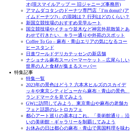
キ
オ(現スマイルアップ ー 旧ジャニーズ事務所)
ッ
アマムダコタンのドーナツ専門店「I’m donut? (ア
プ
イムドーナツ?)」の混雑は？ 行列はどのくらい？
新国立競技場のおすすめ見学ルート
国立競技場やイチョウ並木など神宮外苑散策とあ
わせて行きたい、キラー通りや外苑のスポット
Coffee To Go – 麻布・青山エリアの気になるコー
ヒースタンド
日進ワールドデリカテッセンの新店舗
ナショナル麻布スーパーマーケット – 広尾らしい
世界の人と食材が集まるスーパー
特集記事
特集一覧
2023年の景色はどう？ 六本木ヒルズのスカイデ
ッキや東京シティビューから麻布・青山の景色、
ランドマークを見てみよう
GWに訪問してみよう、東京青山や麻布の老舗カ
フェと話題のレトロカフェ
都心アート巡りの基本はこれ。「美術館通り」沿
いの美術館・ギャラリーを制覇してみよう
お休みの日は都心の麻布・青山で異国料理を味わ