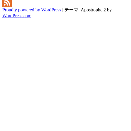
X
Proudly powered by WordPress
|
テーマ: Apostrophe 2 by
Feed
WordPress.com
.