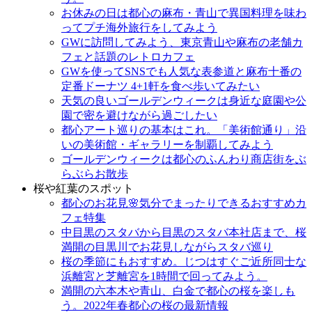
お休みの日は都心の麻布・青山で異国料理を味わ
ってプチ海外旅行をしてみよう
GWに訪問してみよう、東京青山や麻布の老舗カ
フェと話題のレトロカフェ
GWを使ってSNSでも人気な表参道と麻布十番の
定番ドーナツ 4+1軒を食べ歩いてみたい
天気の良いゴールデンウィークは身近な庭園や公
園で密を避けながら過ごしたい
都心アート巡りの基本はこれ。「美術館通り」沿
いの美術館・ギャラリーを制覇してみよう
ゴールデンウィークは都心のふんわり商店街をぶ
らぶらお散歩
桜や紅葉のスポット
都心のお花見🌸気分でまったりできるおすすめカ
フェ特集
中目黒のスタバから目黒のスタバ本社店まで、桜
満開の目黒川でお花見しながらスタバ巡り
桜の季節にもおすすめ。じつはすぐご近所同士な
浜離宮と芝離宮を1時間で回ってみよう。
満開の六本木や青山、白金で都心の桜を楽しも
う。2022年春都心の桜の最新情報