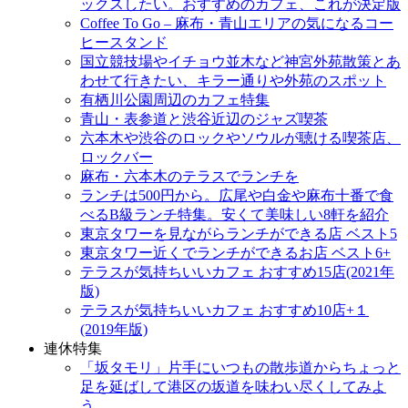
ックスしたい。おすすめのカフェ、これが決定版
Coffee To Go – 麻布・青山エリアの気になるコー
ヒースタンド
国立競技場やイチョウ並木など神宮外苑散策とあ
わせて行きたい、キラー通りや外苑のスポット
有栖川公園周辺のカフェ特集
青山・表参道と渋谷近辺のジャズ喫茶
六本木や渋谷のロックやソウルが聴ける喫茶店、
ロックバー
麻布・六本木のテラスでランチを
ランチは500円から。広尾や白金や麻布十番で食
べるB級ランチ特集。安くて美味しい8軒を紹介
東京タワーを見ながらランチができる店 ベスト5
東京タワー近くでランチができるお店 ベスト6+
テラスが気持ちいいカフェ おすすめ15店(2021年
版)
テラスが気持ちいいカフェ おすすめ10店+１
(2019年版)
連休特集
「坂タモリ」片手にいつもの散歩道からちょっと
足を延ばして港区の坂道を味わい尽くしてみよ
う。