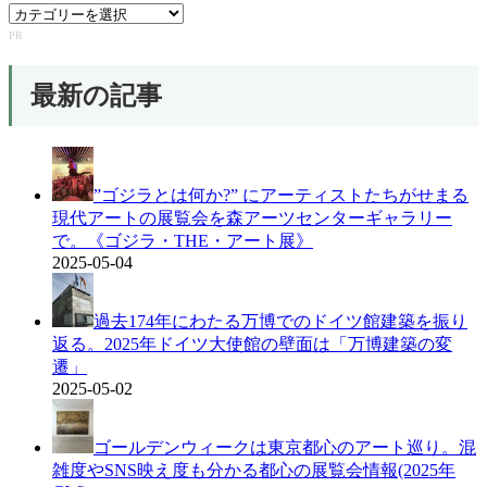
カ
テ
PR
ゴ
リ
最新の記事
ー
”ゴジラとは何か?” にアーティストたちがせまる
現代アートの展覧会を森アーツセンターギャラリー
で。《ゴジラ・THE・アート展》
2025-05-04
過去174年にわたる万博でのドイツ館建築を振り
返る。2025年ドイツ大使館の壁面は「万博建築の変
遷」
2025-05-02
ゴールデンウィークは東京都心のアート巡り。混
雑度やSNS映え度も分かる都心の展覧会情報(2025年