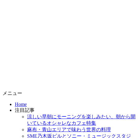
コ
メニュー
ン
Home
テ
注目記事
ン
涼しい早朝にモーニングを楽しみたい、朝から開
ツ
いているオシャレなカフェ特集
へ
麻布・青山エリアで味わう世界の料理
ス
SME乃木坂ビルとソニー・ミュージックスタジ