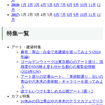
2018
:
1月
2月
3月
4月
5月
6月
7月
8月
9月
10月
11月
12
月
2017
:
1月
2月
3月
4月
5月
6月
7月
8月
9月
10月
11月
12
月
特集一覧
アート・建築特集
麻布・青山・白金で名建築を巡ってみよう(2024
年編)
ゴールデンウィークは東京都心のアート巡り。混
雑度やSNS映え度も分かる都心の展覧会情報
(2024年GW)
アート巡りの定番ルート。「美術館通り」沿いの
青山や六本木の美術館・ギャラリーを巡ってみよ
う
誰でもいつでも楽しめる公開アート 5選 + 2
カフェ特集
お休みの日は青山や六本木のテラスカフェでリラ