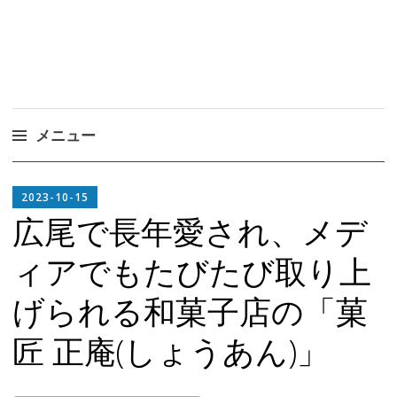
メニュー
コ
EDITOR
ン
2023-10-15
テ
広尾で長年愛され、メデ
ン
ィアでもたびたび取り上
ツ
へ
げられる和菓子店の「菓
ス
キ
匠 正庵(しょうあん)」
ッ
プ