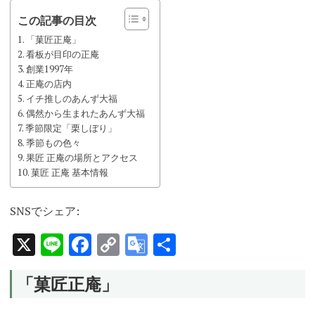
この記事の目次
「菓匠正庵」
看板が目印の正庵
創業1997年
正庵の店内
イチ推しのあんず大福
偶然から生まれたあんず大福
季節限定「栗しぼり」
季節もの色々
果匠 正庵の場所とアクセス
菓匠 正庵 基本情報
SNSでシェア:
X
Line
Facebook
Copy
Google
共
Link
Translate
有
「菓匠正庵」