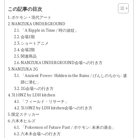
この記事の目次
ポケモン × 現代アート
NANZUKA UNDERGROUND
「A Ripple in Time / 時の波紋」
会場1階
ショートアニメ
会場2階
関連商品
NANZUKA UNDERGROUND会場への行き方
NANZUKA 2G
「Ancient Power: Hidden in the Ruins / げんしのちから: 遺
跡に潜む」
2G会場への行き方
3110NZ by LDH kitchen
「フィールド・リサーチ」
3110NZ by LDH kitchen会場への行き方
限定ステッカー
六本木ヒルズ
「Pokemon of Future Past / ポケモン: 未来の過去」
六本木会場への行き方