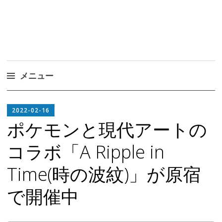
メニュー
コ
EDITOR
ン
2022-02-16
IN
テ
ポケモンと現代アートの
CHIEF
ン
コラボ「A Ripple in
ツ
へ
Time(時の波紋)」が原宿
ス
キ
で開催中
ッ
プ