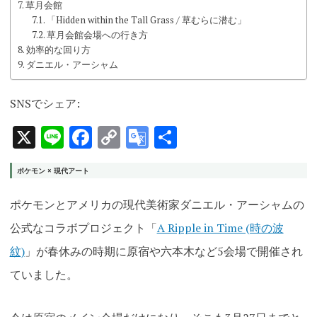
草月会館
「Hidden within the Tall Grass / 草むらに潜む」
草月会館会場への行き方
効率的な回り方
ダニエル・アーシャム
SNSでシェア:
X
Line
Facebook
Copy
Google
共
Link
Translate
有
ポケモン × 現代アート
ポケモンとアメリカの現代美術家ダニエル・アーシャムの
公式なコラボプロジェクト「
A Ripple in Time (時の波
紋)
」が春休みの時期に原宿や六本木など5会場で開催され
ていました。