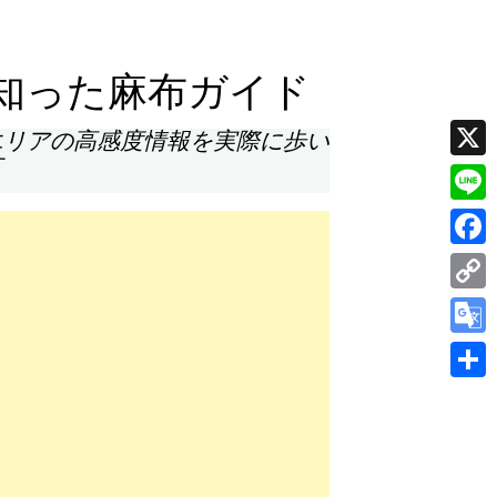
知った麻布ガイド
エリアの高感度情報を実際に歩い
す
X
Line
Face
Cop
Link
Goog
Tran
共
有