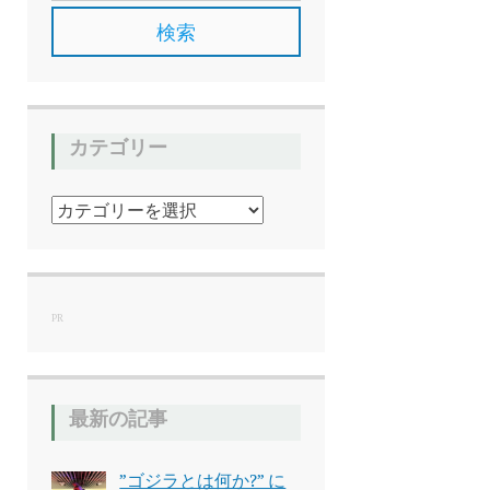
カテゴリー
カ
テ
ゴ
リ
ー
PR
最新の記事
”ゴジラとは何か?” に