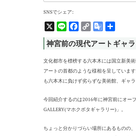
SNSでシェア:
X
Line
Facebook
Copy
Google
共
Link
Transla
有
神宮前の現代アートギャラ
文化都市を標榜する六本木には国立新美術
アートの首都のような様相を呈しています
も六本木に負けず劣らずな美術館、ギャラ
今回紹介するのは2016年に神宮前にオープ
GALLERY(マホクボタギャラリー)」。
ちょっと分かりづらい場所にあるものの、