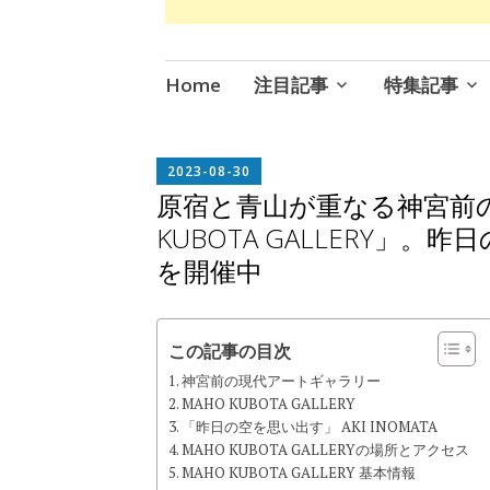
コ
Home
注目記事
特集記事
ン
テ
ン
EDITOR
2023-08-30
IN
ツ
原宿と青山が重なる神宮前
CHIEF
へ
KUBOTA GALLERY」。昨
ス
を開催中
キ
ッ
プ
この記事の目次
神宮前の現代アートギャラリー
MAHO KUBOTA GALLERY
「昨日の空を思い出す」 AKI INOMATA
MAHO KUBOTA GALLERYの場所とアクセス
MAHO KUBOTA GALLERY 基本情報