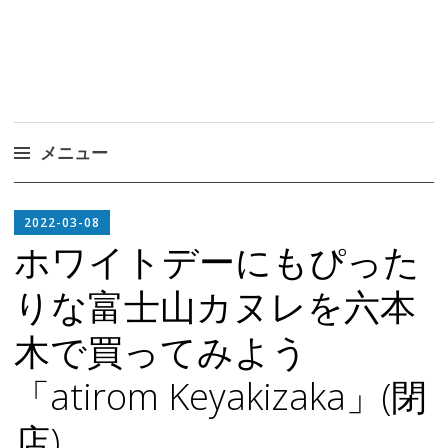
メニュー
コ
EDITOR
ン
2022-03-08
IN
テ
ホワイトデーにもぴった
CHIEF
ン
りな富士山カヌレを六本
ツ
へ
木で買ってみよう
ス
キ
「atirom Keyakizaka」(閉
ッ
プ
店)